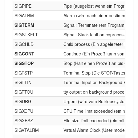
SIGPIPE
Pipe (ausgelöst wenn ein Programm au
SIGALRM
Alarm (wird nach einer bestimmten An
SIGTERM
Signal: Terminate (ein Programm bek
SIGSTKFLT
Signal: Stack fault on coprocessor (
SIGCHLD
Child process (Ein abgeleiteter Kind
SIGCONT
Continue (Ein Prozeß kann von ein
SIGSTOP
Stop (Hält einen Prozeß an bis ein S
SIGTSTP
Terminal Stop (Die STOP-Tastenkomin
SIGTTIN
Terminal Input on Background Process
SIGTTOU
tty output on background process (Ei
SIGURG
Urgent (wird vom Betriebssystem gese
SIGXCPU
CPU Time limit exceeded (ein mit ulim
SIGXFSZ
File size limit exceeded (ein mit uli
SIGVTALRM
Virtual Alarm Clock (User-mode Sign