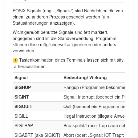
POSIX Signale (engl. „Signals“) sind Nachrichten die von
einem zu anderen Prozess gesendet werden (um
Statusänderungen anzuzeigen).
Wichtigere/oft benutzte Signale sind fett markiert,
angegeben sind ist die Standverwendung, Programm
können diese möglicherweise ignorieren oder anders
verwenden.
Tastenkomination eines Terminals lassen sich mit stty
-a heraussfinden.
Signal
Bedeutung/ Wirkung
SIGHUP
Hangup (Programme bekommen dieses 
SIGINT
Signal: Interrupt (beendet ein Progr
SIGQUIT
Quit (beendet ein Programm und verlan
SIGILL
Illegal Instruction (illegale Anwend
SIGTRAP
Breakpoint/Trace Trap (zum debugg
SIGABRT (aka SIGIOT)
Abort (oder: „Signal: IOT Trap“; ein P