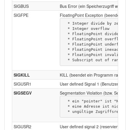
SIGBUS
Bus Error (ein Speicherzugriff wurd a
SIGFPE
FloatingPoint Exception (beendet ein P
  * Integer divide by zero

  * Integer overflow

  * FloatingPoint divide by zero

  * FloatingPoint overflow

  * FloatingPoint underflow

  * FloatingPoint inexact result

  * FloatingPoint invalid operation

  * Subscript out of range
SIGKILL
KILL (beendet ein Programm radikal u
SIGUSR1
User defined Signal 1 (Benutzerdefini
SIGSEGV
Segmentation Violation (bzw. Segmenta
  * ein "pointer" ist "NULL" (unreferenziert, uninitialisiert oder bereits freigegeben)

  * eine Adresse ist nicht zum Objekt zugeordnet (z. B. unbenutzter oder bereits durch das Betriebssysten freigegebener Speicher)

  * ungültige Zugriffsrechte
SIGUSR2
User defined signal 2 (reserviert fü