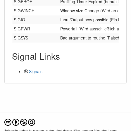
SIGPROF
Profiling Timer Expired (benutzt für s
SIGWINCH
Window size Change (Wird an einen Pr
SIGIO
Input/Output now possible (Ein Prog
SIGPWR
Powerfail (Wird ausschließlich an Ini
SIGSYS
Bad argument to routine (Falsches A
Signal Links
Signals
Falls nicht anders bezeichnet, ist der Inhalt dieses Wikis unter der folgenden Lizenz