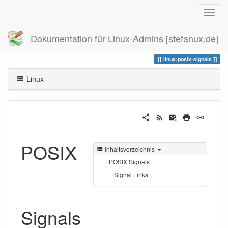
Dokumentation für Linux-Admins [stefanux.de]
Zuletzt angesehen
posix-signals
linux:posix-signals
Linux
POSIX
Inhaltsverzeichnis
POSIX Signals
Signal Links
Signals