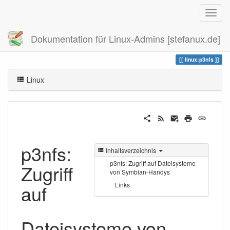
Dokumentation für Linux-Admins [stefanux.de]
Zuletzt angesehen
p3nfs
linux:p3nfs
Linux
p3nfs:
Inhaltsverzeichnis
p3nfs: Zugriff auf Dateisysteme
Zugriff
von Symbian-Handys
auf
Links
Dateisysteme von