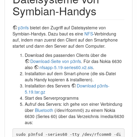
Symbian-Handys
p3nfs
bietet den Zugriff auf Dateisysteme von
Symbian-Handys. Dazu baut es eine
NFS
-Verbindung
auf, indem man zuerst den Client auf den Smartphone
startet und dann den Server auf dem Computer.
Download des passenden Clients über die
Download-Seite von p3nfs
. Für das Nokia 6630
also
nfsapp-5.19-series60.v2.sis
.
Installation auf dem Smart-phone (die sis-Datei
aufs Handy kopieren & installieren).
Installation des Servers
Download p3nfs-
5.19.tar.gz
Start des Serverprogramms
Aufruf des Servers: ich gehe von einer Verbindung
über
Bluetooth
(/dev/rfcomm0) zu einem Nokia
6630 (Series 60) über das Verzeichnis /media/6630
aus:
sudo p3nfsd -series60 -tty /dev/rfcomm0 -di