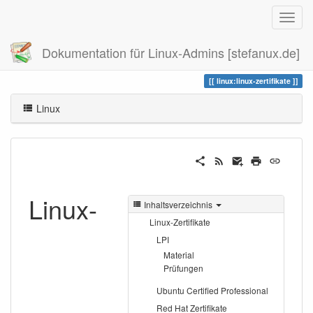
Dokumentation für Linux-Admins [stefanux.de]
Zuletzt angesehen
linux-zertifikate
linux:linux-zertifikate
Linux
Linux-
Inhaltsverzeichnis
Linux-Zertifikate
LPI
Material
Prüfungen
Ubuntu Certified Professional
Red Hat Zertifikate