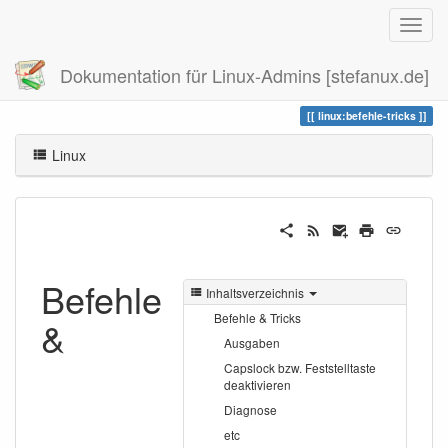
Dokumentation für Linux-Admins [stefanux.de]
Zuletzt angesehen
befehle-tricks
linux:befehle-tricks
Linux
Befehle
Inhaltsverzeichnis
Befehle & Tricks
&
Ausgaben
Capslock bzw. Feststelltaste
deaktivieren
Diagnose
etc