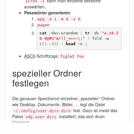
kann man einzelne Bereiche
scrot -s
auswählen.
Passwörter generieren
:
apg -a 1 -m 6 -x 6
pwgen
cat
/
dev
/
urandom 
|
tr
-dc
"a-zA-Z
0-9@#%^&*()_+><~\;"
|
 fold 
-w
${1:-32}
|
head
-n
1
ASCII
-Schriftzüge:
figlet foo
spezieller Ordner
festlegen
Die genauen Speicherort einzelner „spezieller“ Ordner
wie Desktop, Dokumente, Bilder, … legt die Datei
fest. Dazu ist meist das
~/.config/user-dirs.dirs
Paket
installiert, das sich drum
xdg-user-dirs
kümmert.
Move Desktop Folder