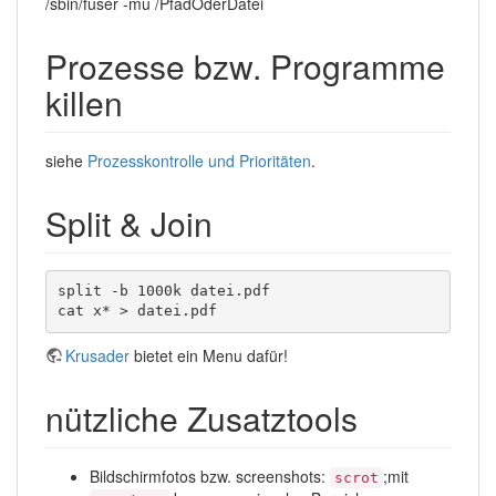
/sbin/fuser -mu /PfadOderDatei
Prozesse bzw. Programme
killen
siehe
Prozesskontrolle und Prioritäten
.
Split & Join
split -b 1000k datei.pdf

cat x* > datei.pdf
Krusader
bietet ein Menu dafür!
nützliche Zusatztools
Bildschirmfotos bzw. screenshots:
;mit
scrot