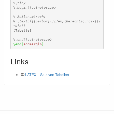
%\tiny
%\begin{footnotesize}
% Zeilenumbruch:
% \textbf{\parbox[l]{7em}{Berechtigungs-\\s
tufe}}
(Tabelle)

%\end{footnotesize}
\end
{
addmargin
}
Links
LATEX – Satz von Tabellen