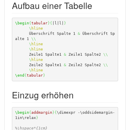
Aufbau einer Tabelle
\begin
{
tabular
}{
|l|l|
}
\
hline
      Überschrift Spalte 1 
&
 Überschrift Sp
alte 1 
\\
\
hline
\
hline
      Zeile1 Spalte1 
&
 Zeile1 Spalte2 
\\
\
hline
      Zeile2 Spalte1 
&
 Zeile2 Spalte2 
\\
\
hline
\end
{
tabular
}
Einzug erhöhen
\begin
{
addmargin
}{
\dimexpr
 -
\oddsidemargin
-
1in
\relax
}
%\hspace*{1cm}