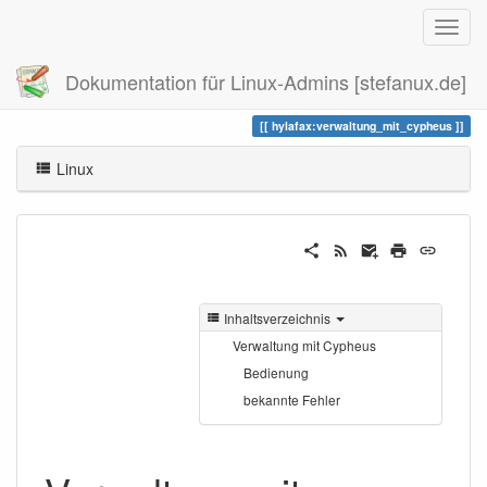
Dokumentation für Linux-Admins [stefanux.de]
Zuletzt angesehen
verwaltung_mit_cypheus
hylafax:verwaltung_mit_cypheus
Linux
Inhaltsverzeichnis
Verwaltung mit Cypheus
Bedienung
bekannte Fehler