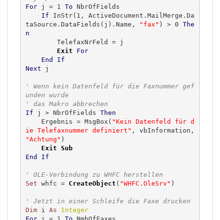
For
 j = 1 
To
 NbrOfFields

If
 InStr(1, ActiveDocument.MailMerge.Da
taSource.DataFields(j).Name, 
"fax"
) > 0 
The
n
        TelefaxNrFeld = j

Exit
For
End
If
Next
 j

' Wenn kein Datenfeld für die Faxnummer gef
unden wurde
' das Makro abbrechen
If
 j > NbrOfFields 
Then
    Ergebnis = MsgBox(
"Kein Datenfeld für d
ie Telefaxnummer definiert"
, vbInformation, 
"Achtung"
)

Exit
Sub
End
If
' OLE-Verbindung zu WHFC herstellen
Set
 whfc = 
CreateObject
(
"WHFC.OleSrv"
)

' Jetzt in einer Schleife die Faxe drucken
Dim
 i 
As
Integer
For
 i = 1 
To
 NmbOfFaxes
