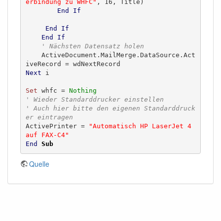
erbindung zu WHFC"
, 16, Title)

End
If
End
If
End
If
' Nächsten Datensatz holen
    ActiveDocument.MailMerge.DataSource.Act
Next
 i

Set
 whfc = 
Nothing
' Wieder Standarddrucker einstellen
' Auch hier bitte den eigenen Standarddruck
er eintragen
ActivePrinter = 
"Automatisch HP LaserJet 4 
auf FAX-C4"
End
Sub
Quelle