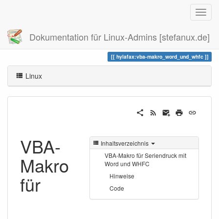
Dokumentation für Linux-Admins [stefanux.de]
Zuletzt angesehen
vba-makro_word_und_whfc
hylafax:vba-makro_word_und_whfc
Linux
VBA-
Inhaltsverzeichnis
VBA-Makro für Seriendruck mit
Makro
Word und WHFC
für
Hinweise
Code