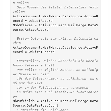
n sollen
' Dazu Nummer des letzten Datensatzes fests
tellen
ActiveDocument.MailMerge.DataSource.ActiveR
ecord = wdLastRecord

NmbOfFaxes = ActiveDocument.MailMerge.DataS
ource.ActiveRecord

' Ersten Datensatz zum aktiven Datensatz ma
chen
ActiveDocument.MailMerge.DataSource.ActiveR
ecord = wdFirstRecord

' Feststellen, welches Datenfeld die Bezeic
hnung Telefax enthält
' Das sollte es möglich machen, an beliebig
er Stelle ein Feld
' für die Telefaxnummer zu definieren. es m
uß nur der Text
' fax in der Feldbezeichnung vorkommen.
' Es müßte also auch Telefax-Nr funktionier
en
NbrOfFields = ActiveDocument.MailMerge.Data
' j speichert die Feldnummer