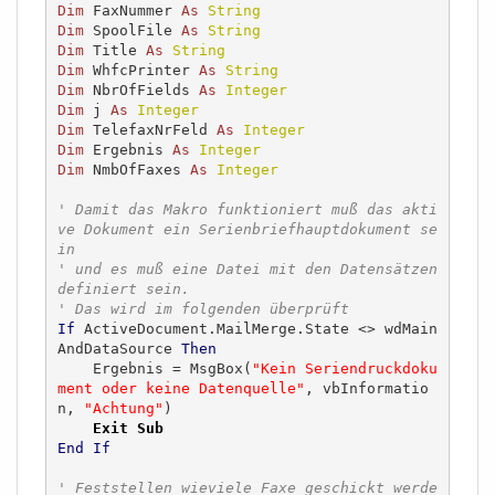
Dim
 FaxNummer 
As
String
Dim
 SpoolFile 
As
String
Dim
 Title 
As
String
Dim
 WhfcPrinter 
As
String
Dim
 NbrOfFields 
As
Integer
Dim
 j 
As
Integer
Dim
 TelefaxNrFeld 
As
Integer
Dim
 Ergebnis 
As
Integer
Dim
 NmbOfFaxes 
As
Integer
' Damit das Makro funktioniert muß das akti
ve Dokument ein Serienbriefhauptdokument se
in
' und es muß eine Datei mit den Datensätzen 
definiert sein.
' Das wird im folgenden überprüft
If
 ActiveDocument.MailMerge.State <> wdMain
AndDataSource 
Then
    Ergebnis = MsgBox(
"Kein Seriendruckdoku
ment oder keine Datenquelle"
, vbInformatio
n, 
"Achtung"
)

Exit
Sub
End
If
' Feststellen wieviele Faxe geschickt werde