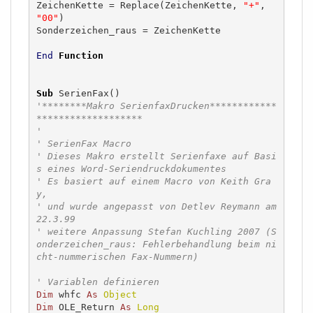
ZeichenKette = Replace(ZeichenKette, 
"+"
, 
"00"
)

Sonderzeichen_raus = ZeichenKette

End
Function
Sub
'********Makro SerienfaxDrucken************
*******************
'
' SerienFax Macro
' Dieses Makro erstellt Serienfaxe auf Basi
s eines Word-Seriendruckdokumentes
' Es basiert auf einem Macro von Keith Gra
y,
' und wurde angepasst von Detlev Reymann am 
22.3.99
' weitere Anpassung Stefan Kuchling 2007 (S
onderzeichen_raus: Fehlerbehandlung beim ni
cht-nummerischen Fax-Nummern)
' Variablen definieren
Dim
 whfc 
As
Object
Dim
 OLE_Return 
As
Long