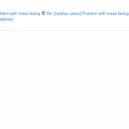
oblem with mass faxing
Re: [hylafax-users] Problem with mass faxing
defined