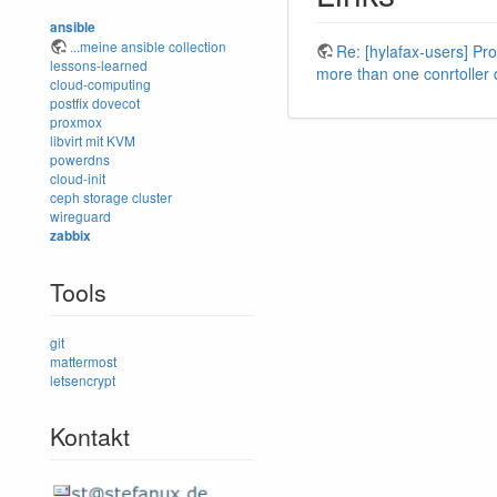
ansible
...meine ansible collection
Re: [hylafax-users] Pr
lessons-learned
more than one conrtoller 
cloud-computing
postfix
dovecot
proxmox
libvirt mit KVM
powerdns
cloud-init
ceph storage cluster
wireguard
zabbix
Tools
git
mattermost
letsencrypt
Kontakt