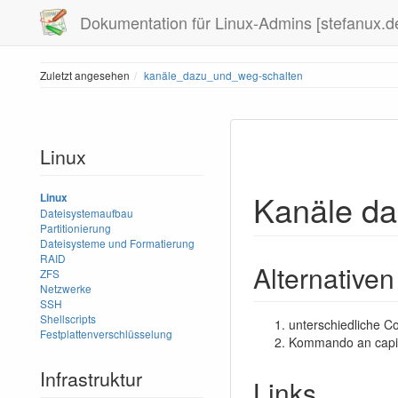
Dokumentation für Linux-Admins [stefanux.d
Zuletzt angesehen
kanäle_dazu_und_weg-schalten
Linux
Kanäle da
Linux
Dateisystemaufbau
Partitionierung
Dateisysteme und Formatierung
RAID
Alternativen
ZFS
Netzwerke
SSH
Shellscripts
unterschiedliche Co
Festplattenverschlüsselung
Kommando an capi
Infrastruktur
Links