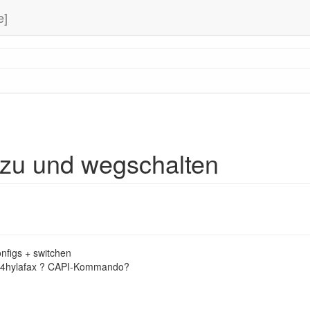
e]
zu und wegschalten
nfigs + switchen
4hylafax ? CAPI-Kommando?