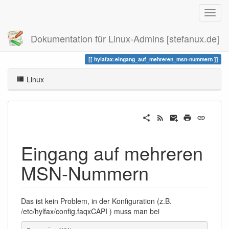
Dokumentation für Linux-Admins [stefanux.de]
Zuletzt angesehen
eingang_auf_mehreren_msn-nummern
hylafax:eingang_auf_mehreren_msn-nummern
Linux
Eingang auf mehreren
MSN-Nummern
Das ist kein Problem, in der Konfiguration (z.B.
/etc/hylfax/config.faqxCAPI ) muss man bei