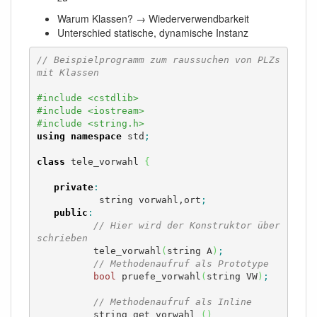
Warum Klassen? → Wiederverwendbarkeit
Unterschied statische, dynamische Instanz
// Beispielprogramm zum raussuchen von PLZs 
mit Klassen
#include <cstdlib>
#include <iostream>
#include <string.h>
using
namespace
 std
;
class
 tele_vorwahl 
{
private
:
           string vorwahl,ort
;
public
:
// Hier wird der Konstruktor über
schrieben 
          tele_vorwahl
(
string A
)
;
// Methodenaufruf als Prototype
bool
 pruefe_vorwahl
(
string VW
)
;
// Methodenaufruf als Inline
          string get_vorwahl 
(
)