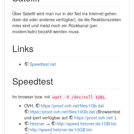
Über Satellit wird man nur in der Not ins Internet gehen
(kein dsl oder anderes verfügbar), da die Reaktionszeiten
mies sind und meist noch ein Rückkanal (per
modem/isdn) bezahlt werden muss.
Links
Speedtest.net
Speedtest
Im browser bzw. mit
wget -O /dev/null $
URL
OVH:
https://proof.ovh.net/files/1Gb.dat
https://proof.ovh.net/files/10Gb.dat
(Browsertest
und iperf verfügbar auf
https://proof.ovh.net/
).
Hetzner
→
http://speed.hetzner.de/1GB.bin
http://speed.hetzner.de/10GB.bin