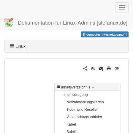
Dokumentation für Linux-Admins [stefanux.de]
Zuletzt angesehen
internetzugang
computer:internetzugang
Linux
Inhaltsverzeichnis
Internetzugang
Netzabdeckungskarten
T-com und Reseller
Vollanschlussanbieter
Kabel
Satellit