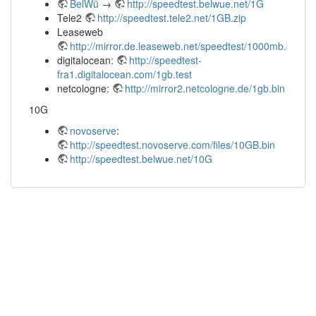
BelWü
→
http://speedtest.belwue.net/1G
Tele2
http://speedtest.tele2.net/1GB.zip
Leaseweb
http://mirror.de.leaseweb.net/speedtest/1000mb.bin
digitalocean:
http://speedtest-
fra1.digitalocean.com/1gb.test
netcologne:
http://mirror2.netcologne.de/1gb.bin
10G
novoserve
:
http://speedtest.novoserve.com/files/10GB.bin
http://speedtest.belwue.net/10G
Falls nicht anders bezeichnet, ist der Inhalt dieses Wikis unter der folgenden Lizenz
veröffentlicht: