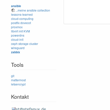
ansible
...meine ansible collection
lessons-learned
cloud-computing
postfix
dovecot
proxmox
libvirt mit KVM
powerdns
cloud-init
ceph storage cluster
wireguard
zabbix
Tools
git
mattermost
letsencrypt
Kontakt