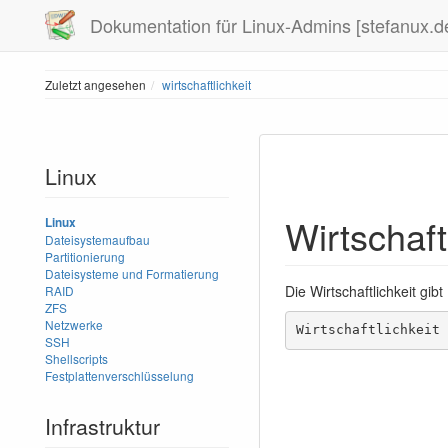
Dokumentation für Linux-Admins [stefanux.d
Zuletzt angesehen
wirtschaftlichkeit
Linux
Wirtschaft
Linux
Dateisystemaufbau
Partitionierung
Dateisysteme und Formatierung
Die Wirtschaftlichkeit gib
RAID
ZFS
Netzwerke
Wirtschaftlichkeit 
SSH
Shellscripts
Festplattenverschlüsselung
Infrastruktur