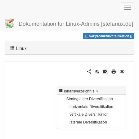
Dokumentation für Linux-Admins [stefanux.de]
Zuletzt angesehen
produktdiversifikation
bwl:produktdiversifikation
Linux
Inhaltsverzeichnis
Strategie der Diversifikation
horizontale Diversifikation
vertikale Diversifikation
laterale Diversifikation