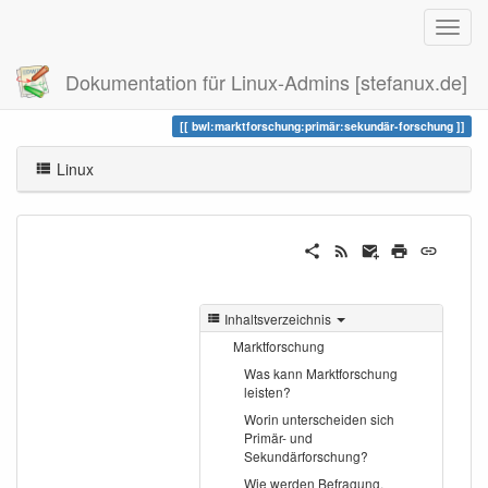
Dokumentation für Linux-Admins [stefanux.de]
Zuletzt angesehen
sekundär-forschung
bwl:marktforschung:primär:sekundär-forschung
Linux
Inhaltsverzeichnis
Marktforschung
Was kann Marktforschung
leisten?
Worin unterscheiden sich
Primär- und
Sekundärforschung?
Wie werden Befragung,