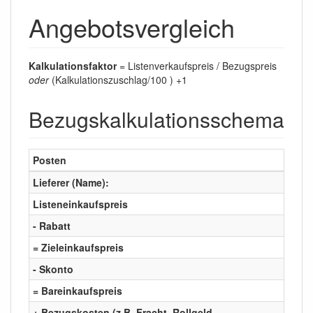
Angebotsvergleich
Kalkulationsfaktor
= Listenverkaufspreis / Bezugspreis
oder
(Kalkulationszuschlag/100 ) +1
Bezugskalkulationsschema
Posten
Liefere
Lieferer (Name):
Listeneinkaufspreis
- Rabatt
= Zieleinkaufspreis
- Skonto
= Bareinkaufspreis
+ Bezugskosten (z.B. Fracht, Rollgeld,