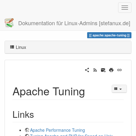
Dokumentation für Linux-Admins [stefanux.de]
Zuletzt angesehen
apache-tuning
apache:apache-tuning
Linux
Apache Tuning
Links
Apache Performance Tuning
Tuning Apache and PHP for Speed on Unix